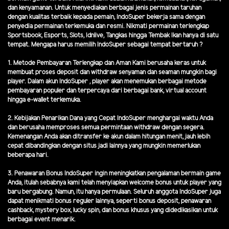
dan kenyamanan. Untuk menyediakan berbagai jenis permainan taruhan
dengan kualitas terbaik kepada pemain, IndoSuper bekerja sama dengan
penyedia permainan terkemuka dan resmi. Nikmati permainan terlengkap
Sportsbook, Esports, Slots, Idnlive, Tangkas hingga Tembak Ikan hanya di satu
tempat. Mengapa harus memilih IndoSuper sebagai tempat bertaruh ?
1. Metode Pembayaran Terlengkap dan Aman Kami berusaha keras untuk
membuat proses deposit dan withdraw senyaman dan seaman mungkin bagi
player. Dalam akun IndoSuper , player akan menemukan berbagai metode
pembayaran populer dan terpercaya dari berbagai bank, virtual account
hingga e-wallet terkemuka.
2. Kebijakan Penarikan Dana yang Cepat IndoSuper menghargai waktu Anda
dan berusaha memproses semua permintaan withdraw dengan segera.
Kemenangan Anda akan ditransfer ke akun dalam hitungan menit, jauh lebih
cepat dibandingkan dengan situs jadi lainnya yang mungkin memerlukan
beberapa hari.
3. Penawaran Bonus IndoSuper ingin meningkatkan pengalaman bermain game
Anda, itulah sebabnya kami telah menyiapkan welcome bonus untuk player yang
baru bergabung. Namun, itu hanya permulaan. Seluruh anggota IndoSuper juga
dapat menikmati bonus reguler lainnya, seperti bonus deposit, penawaran
cashback, mystery box, lucky spin, dan bonus khusus yang didedikasikan untuk
berbagai event menarik.