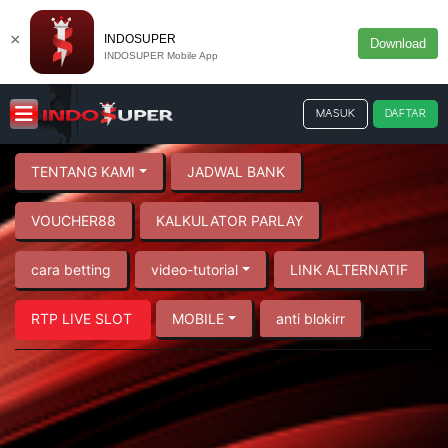
×
INDOSUPER
Download
INDOSUPER Mobile App
MASUK
DAFTAR
TENTANG KAMI
JADWAL BANK
VOUCHER88
KALKULATOR PARLAY
cara betting
video-tutorial
LINK ALTERNATIF
RTP LIVE SLOT
MOBILE
anti blokirr