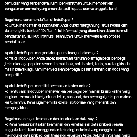
perjudian yang terpercaya. Kami berkomitmen untuk memberikan
pengalaman bermain yang aman dan adil kepada semua anggota kami.
Bagaimana cara mendaftar di IndoSuper?
A: Untuk mendaftar di IndoSuper, Anda cukup mengunjungi situs resmi kami
dan mengklik tombol ""Daftar"". Isi informasi yang diperlukan dalam formulir
pendaftaran, lalu ikuti instruksi selanjutnya untuk menyelesaikan proses
pendaftaran.
Apakah IndoSuper menyediakan permainan judi olahraga?
A: Ya, di IndoSuper Anda dapat menikmati taruhan olahraga pada berbagai
jenis olahraga populer seperti sepak bola, bola basket, tenis, bulu tangkis, dan
masih banyak lagi. Kami menyediakan berbagai pasar taruhan dan odds yang
kompetitif.
Apakah IndoSuper memiliki permainan kasino online?
A: Tentu saja! IndoSuper menawarkan berbagai permainan kasino online yang
lengkap, termasuk blackjack, roulette, baccarat, dan berbagai jenis permainan
kartu lainnya. Kami juga memiliki koleksi slot online yang menarik dan
mengasyikkan.
Bagaimana dengan keamanan dan kerahasiaan data saya?
A: Kami memprioritaskan keamanan dan kerahasiaan data pribadi semua
anggota kami. Kami menggunakan teknologi enkripsi yang canggih untuk
melindungi data pribadi dan transaksi keuangan Anda. Seluruh informasi yang