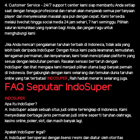
4. Customer Service - 24/7 support center kami siap membantu Anda setiap
saat dengan tenaga profesional dan ramah akan menjawab semua pertanyaan
player dan menyelesaikan masalah apa pun dengan cepat. Kami tersedia
melalui livechat hingga social media 24 jam sehari, 7 hari seminggu. Pilihlah
saluran komunikasi yang nyaman bagi Anda, dan jangan ragu untuk
menghubungi kami
Jika Anda mencari pengalaman taruhan terbaik di Indonesia, tidak ada yang
lebih baik daripada IndoSuper. Dengan fokus kami pada keamanan, kemudahan,
keragaman permainan, dan kenyamanan, kami telah menciptakan platform yang
sesuai dengan kebutuhan pemain. Rasakan sensasi bertaruh dengan
IndoSuper dan lihat mengapa kami menjadi pilihan utama bagi banyak pemain
di Indonesia. Bergabunglah dengan kami sekarang dan temukan dunia taruhan
online yang tak terbatas!
INDOSUPER
,
Raih hadiah menarik sekarang juga.
FAQ Seputar IndoSuper
INDOSUPER
Apa itu IndoSuper?
A: IndoSuper adalah sebuah situs judi online terlengkap di Indonesia. Kami
menyediakan berbagai jenis permainan judi online seperti taruhan olahraga,
kasino online, poker, slot, dan masih banyak lagi.
Apakah IndoSuper legal?
A: IndoSuper beroperasi dengan lisensi resmi dan diatur oleh otoritas