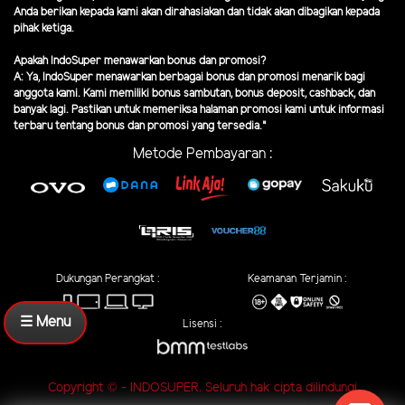
Anda berikan kepada kami akan dirahasiakan dan tidak akan dibagikan kepada
pihak ketiga.
Apakah IndoSuper menawarkan bonus dan promosi?
A: Ya, IndoSuper menawarkan berbagai bonus dan promosi menarik bagi
anggota kami. Kami memiliki bonus sambutan, bonus deposit, cashback, dan
banyak lagi. Pastikan untuk memeriksa halaman promosi kami untuk informasi
terbaru tentang bonus dan promosi yang tersedia."
Metode Pembayaran :
Dukungan Perangkat :
Keamanan Terjamin :
☰ Menu
Lisensi :
Copyright © - INDOSUPER. Seluruh hak cipta dilindungi