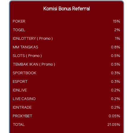
Komisi Bonus Referral
POKER
15%
TOGEL
2%
IDNLOTTERY ( Promo )
1%
MM TANGKAS
0.8%
SLOTS ( Promo )
0.5%
TEMBAK IKAN ( Promo )
0.5%
SPORTBOOK
0.3%
ESPORT
0.3%
IDNLIVE
0.2%
LIVE CASINO
0.2%
IDNTRADE
0.2%
PROXYBET
0.05%
TOTAL
21.05%