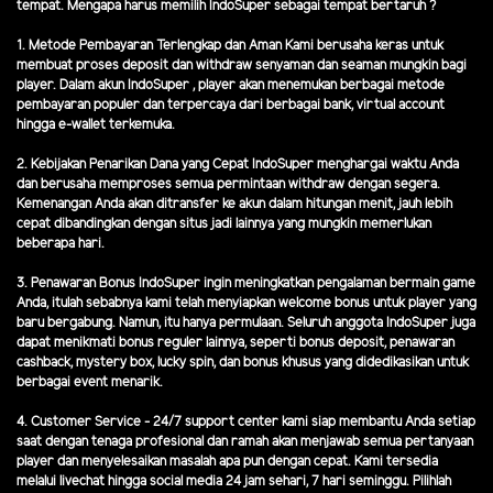
tempat. Mengapa harus memilih IndoSuper sebagai tempat bertaruh ?
1. Metode Pembayaran Terlengkap dan Aman Kami berusaha keras untuk
membuat proses deposit dan withdraw senyaman dan seaman mungkin bagi
player. Dalam akun IndoSuper , player akan menemukan berbagai metode
pembayaran populer dan terpercaya dari berbagai bank, virtual account
hingga e-wallet terkemuka.
2. Kebijakan Penarikan Dana yang Cepat IndoSuper menghargai waktu Anda
dan berusaha memproses semua permintaan withdraw dengan segera.
Kemenangan Anda akan ditransfer ke akun dalam hitungan menit, jauh lebih
cepat dibandingkan dengan situs jadi lainnya yang mungkin memerlukan
beberapa hari.
3. Penawaran Bonus IndoSuper ingin meningkatkan pengalaman bermain game
Anda, itulah sebabnya kami telah menyiapkan welcome bonus untuk player yang
baru bergabung. Namun, itu hanya permulaan. Seluruh anggota IndoSuper juga
dapat menikmati bonus reguler lainnya, seperti bonus deposit, penawaran
cashback, mystery box, lucky spin, dan bonus khusus yang didedikasikan untuk
berbagai event menarik.
4. Customer Service - 24/7 support center kami siap membantu Anda setiap
saat dengan tenaga profesional dan ramah akan menjawab semua pertanyaan
player dan menyelesaikan masalah apa pun dengan cepat. Kami tersedia
melalui livechat hingga social media 24 jam sehari, 7 hari seminggu. Pilihlah